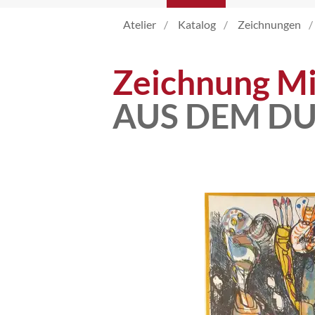
Atelier
Katalog
Zeichnungen
Katalog
Zeichnung Mi
Vita
AUS DEM D
News
Kontakt
follow
me