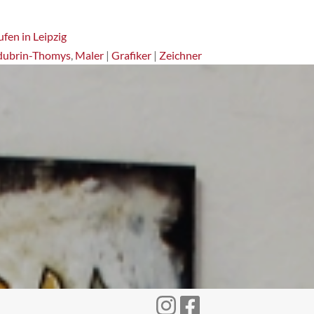
fen in Leipzig
dubrin-Thomys
,
Maler
|
Grafiker
|
Zeichner