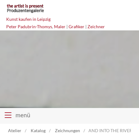
Kunst kaufen in Leipzig
Peter Padubrin-Thomys
,
Maler
|
Grafiker
|
Zeichner
menü
Atelier
Katalog
Zeichnungen
AND INTO THE RIVER WE'