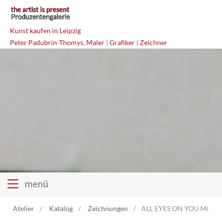
Kunst kaufen in Leipzig
Peter Padubrin-Thomys
,
Maler
|
Grafiker
|
Zeichner
menü
Atelier
Katalog
Zeichnungen
ALL EYES ON YOU Mischt