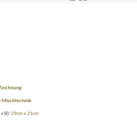
Zeichnung
:
Mischtechnik
x B):
29cm x 21cm