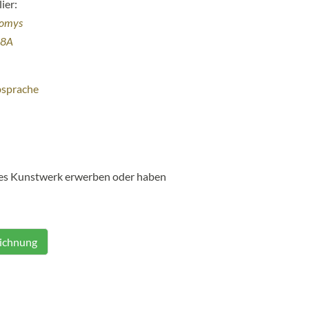
ier:
homys
38A
bsprache
ses Kunstwerk erwerben oder haben
eichnung