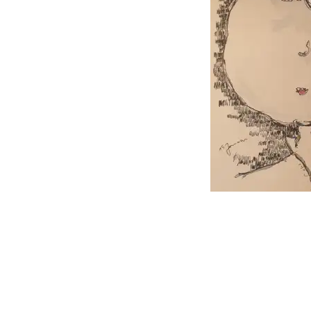
follow
me