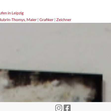
fen in Leipzig
dubrin-Thomys
,
Maler
|
Grafiker
|
Zeichner