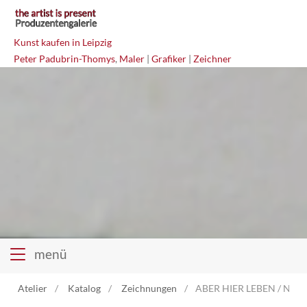
Kunst kaufen in Leipzig
Peter Padubrin-Thomys
,
Maler
|
Grafiker
|
Zeichner
menü
Atelier
Katalog
Zeichnungen
ABER HIER LEBEN / NEIN