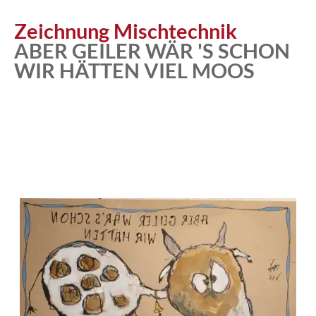
Atelier
Zeichnung Mischtechnik
ABER GEILER WÄR 'S SCHON
WIR HÄTTEN VIEL MOOS
Katalog
Vita
News
Kontakt
follow