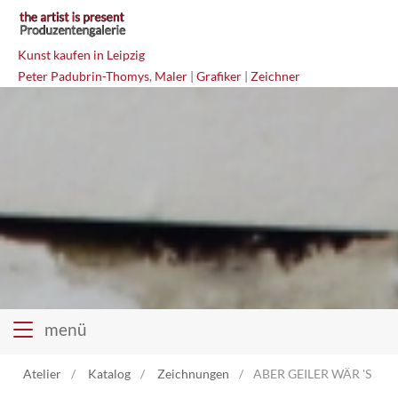
Kunst kaufen in Leipzig
Peter Padubrin-Thomys
,
Maler
|
Grafiker
|
Zeichner
menü
Atelier
Katalog
Zeichnungen
ABER GEILER WÄR 'S SC