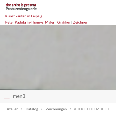
Kunst kaufen in Leipzig
Peter Padubrin-Thomys
,
Maler
|
Grafiker
|
Zeichner
menü
Atelier
Katalog
Zeichnungen
A TOUCH TO MUCH Misch