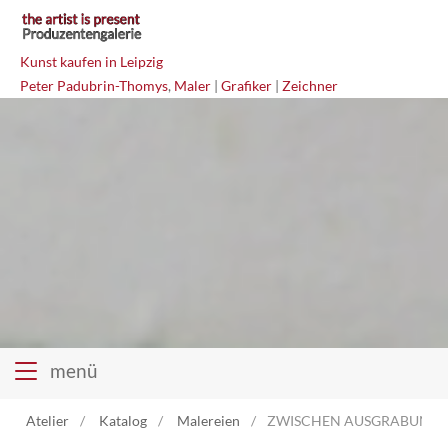
Kunst kaufen in Leipzig
Peter Padubrin-Thomys
,
Maler
|
Grafiker
|
Zeichner
menü
Atelier
Katalog
Malereien
ZWISCHEN AUSGRABUNG UN