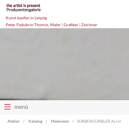
Kunst kaufen in Leipzig
Peter Padubrin-Thomys
,
Maler
|
Grafiker
|
Zeichner
menü
Atelier
Katalog
Malereien
SURBENGURBLER Acryl auf 