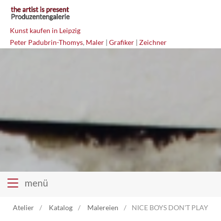
Kunst kaufen in Leipzig
Peter Padubrin-Thomys
,
Maler
|
Grafiker
|
Zeichner
menü
Atelier
Katalog
Malereien
NICE BOYS DON'T PLAY ROCK