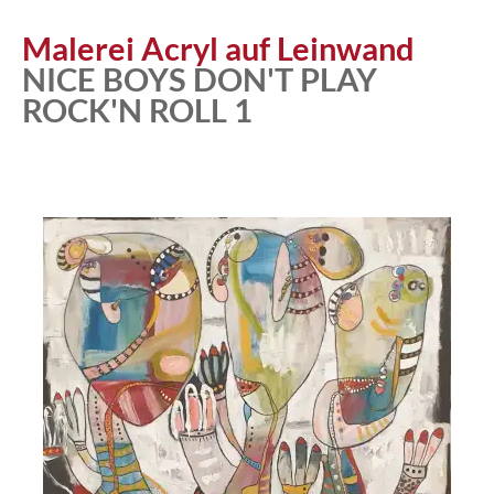
Atelier
Malerei Acryl auf Leinwand
NICE BOYS DON'T PLAY
ROCK'N ROLL 1
Katalog
Vita
News
Kontakt
follow