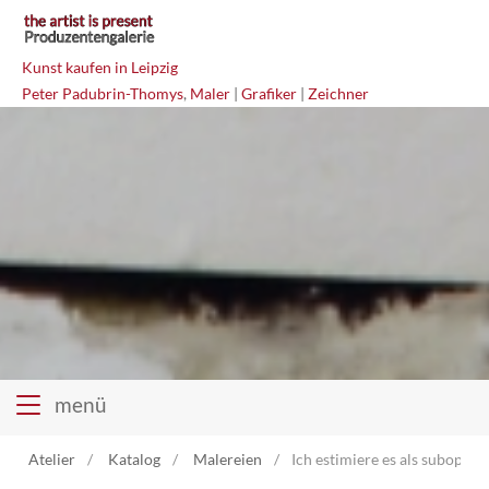
Kunst kaufen in Leipzig
Peter Padubrin-Thomys
,
Maler
|
Grafiker
|
Zeichner
menü
Atelier
Katalog
Malereien
Ich estimiere es als suboptim