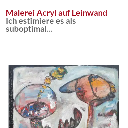
Atelier
Malerei Acryl auf Leinwand
Ich estimiere es als
suboptimal...
Katalog
Vita
News
Kontakt
follow