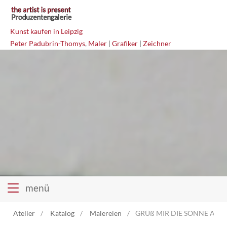
Kunst kaufen in Leipzig
Peter Padubrin-Thomys
,
Maler
|
Grafiker
|
Zeichner
menü
Atelier
Katalog
Malereien
GRÜß MIR DIE SONNE Acryl 