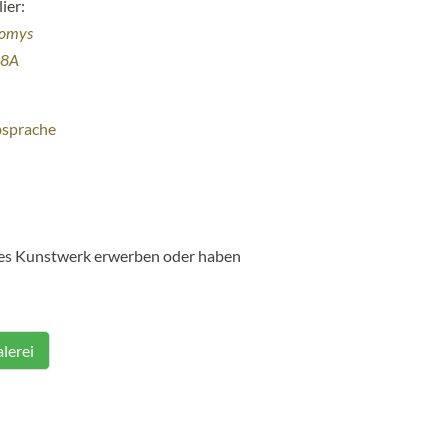
ier:
homys
38A
bsprache
ses Kunstwerk erwerben oder haben
lerei