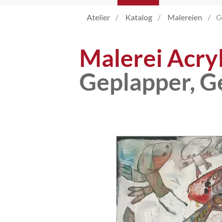
Atelier
Katalog
Malereien
G
Atelier
Malerei Acry
Katalog
Geplapper, G
Vita
News
Kontakt