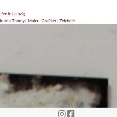
fen in Leipzig
dubrin-Thomys
,
Maler
|
Grafiker
|
Zeichner