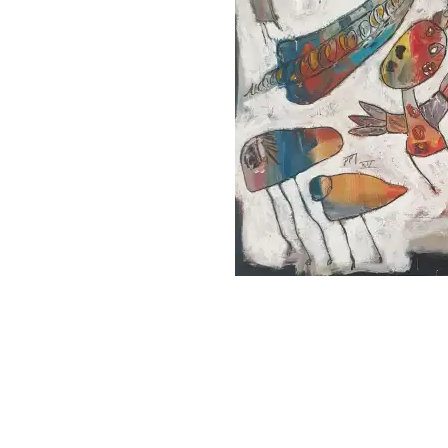
follow
me