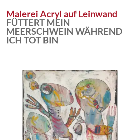
Atelier
Malerei Acryl auf Leinwand
FÜTTERT MEIN
MEERSCHWEIN WÄHREND
Katalog
ICH TOT BIN
Vita
News
Kontakt
follow