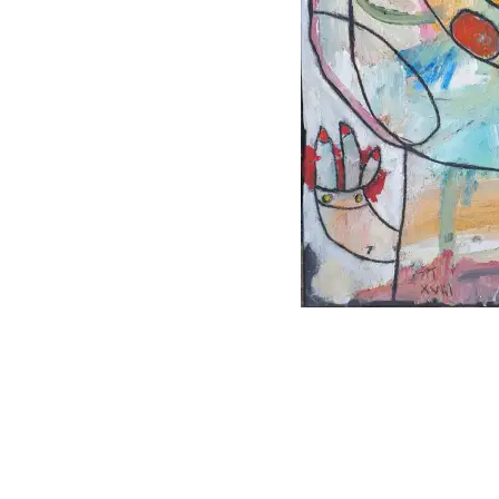
follow
me