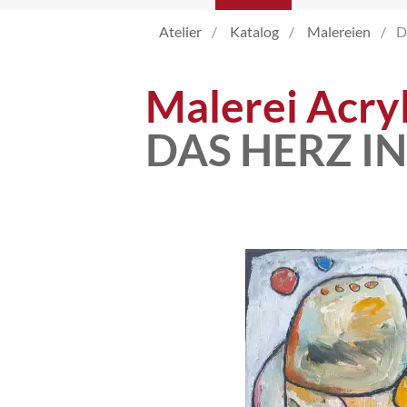
Atelier
Katalog
Malereien
D
Atelier
Malerei Acry
Katalog
DAS HERZ I
Vita
News
Kontakt