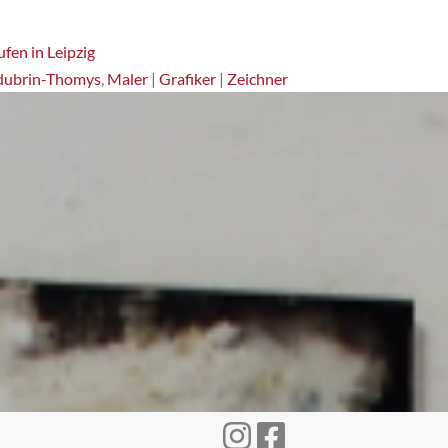
fen in Leipzig
dubrin-Thomys
,
Maler
|
Grafiker
|
Zeichner