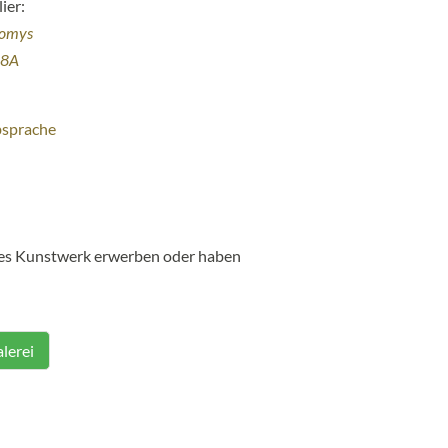
ier:
homys
38A
bsprache
ses Kunstwerk erwerben oder haben
lerei