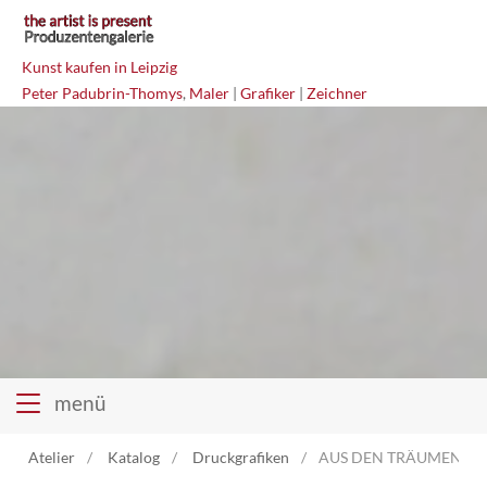
Kunst kaufen in Leipzig
Peter Padubrin-Thomys
,
Maler
|
Grafiker
|
Zeichner
menü
Atelier
Katalog
Druckgrafiken
AUS DEN TRÄUMEN 3 R